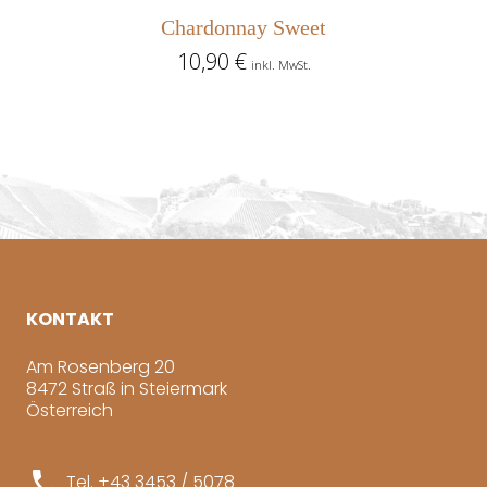
Chardonnay Sweet
10,90
€
inkl. MwSt.
KONTAKT
Am Rosenberg 20
8472 Straß in Steiermark
Österreich
phone
Tel. +43 3453 / 5078